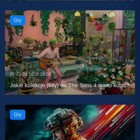
Gry
23.01.2022 16:30
Jakie kolekcje (kity) do The Sims 4 warto kupić?
Gry