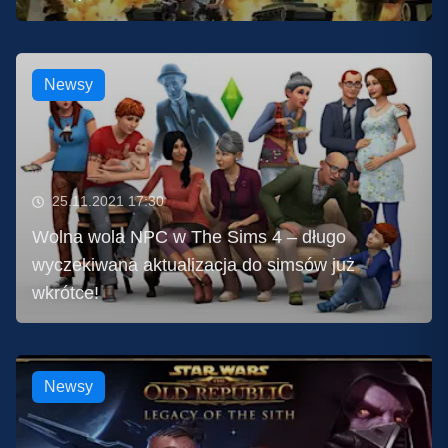
Newsy
25.11.2021 17:30
Wolna wola NPC w The Sims 4 – długo
wyczekiwana aktualizacja do simsów już
wkrótce!
Newsy