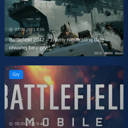
07.09.2021 8:55
Battlefield 2042 – znamy nieoficjalną datę
otwartej bety gry
Gry
05.09.2021 9:45