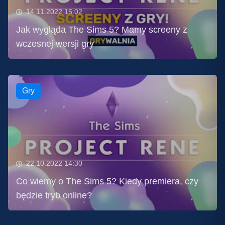
14.11.2022 15:02
Jak wygląda The Sims 5? Mamy screeny z
wczesnej wersji gry
Gry
22.10.2022 14:30
Co wiemy o The Sims 5? Kiedy premiera, czy
będzie tryb online?