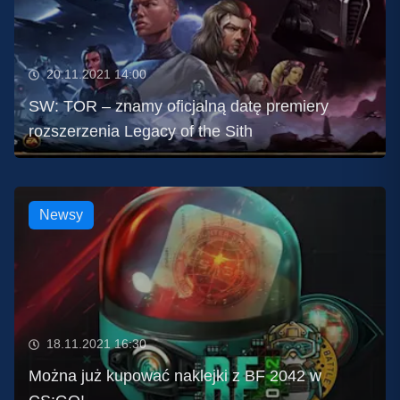
20.11.2021 14:00
SW: TOR – znamy oficjalną datę premiery
rozszerzenia Legacy of the Sith
Newsy
18.11.2021 16:30
Można już kupować naklejki z BF 2042 w