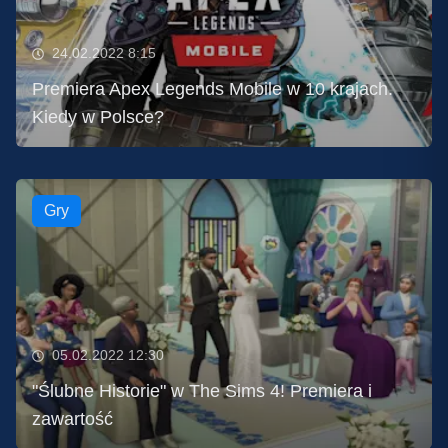
24.02.2022 8:15
Premiera Apex Legends Mobile w 10 krajach.
Kiedy w Polsce?
Gry
05.02.2022 12:30
"Ślubne Historie" w The Sims 4! Premiera i
zawartość