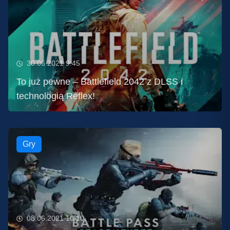
30.06.2021 9:45
To już pewne – Battlefield 2042 z DLSS i
technologią Reflex!
Gry
08.06.2021 10:10