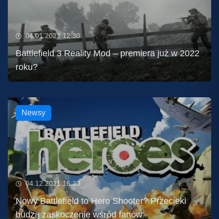
04.01.2022 12:30
Battlefield 3 Reality Mod – premiera już w 2022
roku?
Newsy
04.12.2021 16:30
Nowy Battlefield to Hero Shooter? Przecieki
budzą zaskoczenie wśród fanów