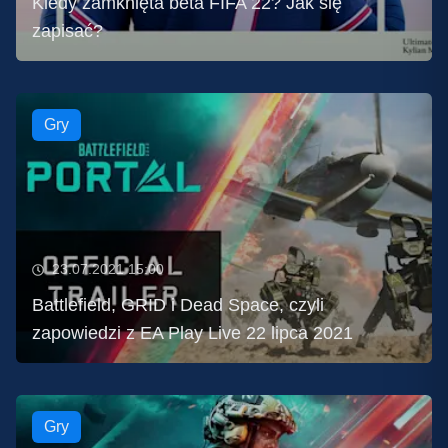
Kiedy zamknięta beta FIFA 22? Jak się
zapisać?
Gry
23.07.2021 15:00
Battlefield, GRID i Dead Space, czyli
zapowiedzi z EA Play Live 22 lipca 2021
Gry