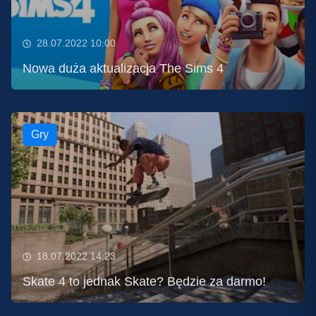
28.07.2022 10:00
Nowa duża aktualizacja The Sims 4
Gry
18.07.2022 14:23
Skate 4 to jednak Skate? Będzie za darmo!