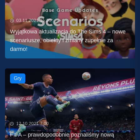
03.11.2021 15:30
Wyjątkowa aktualizacja do The Sims 4 – nowe
scenariusze, obiekty i zmiany zupełnie za
darmo!
Gry
12.10.2021 7:00
FIFA – prawdopodobnie poznaliśmy nową