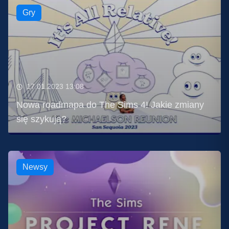
Gry
17.01.2023 13:08
Nowa roadmapa do The Sims 4! Jakie zmiany
się szykują?
Newsy