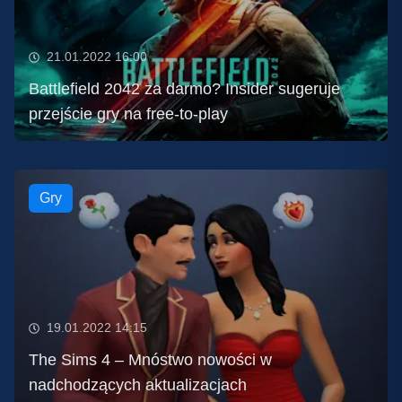
21.01.2022 16:00
Battlefield 2042 za darmo? Insider sugeruje
przejście gry na free-to-play
Gry
19.01.2022 14:15
The Sims 4 – Mnóstwo nowości w
nadchodzących aktualizacjach