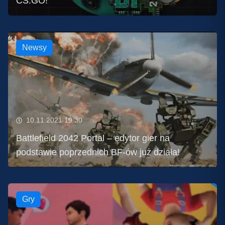
CS:GO!
Newsy
10.11.2021 19:30
Battlefield 2042 Portal – edytor gier na
podstawie poprzednich BF-ów już działa!
Gry