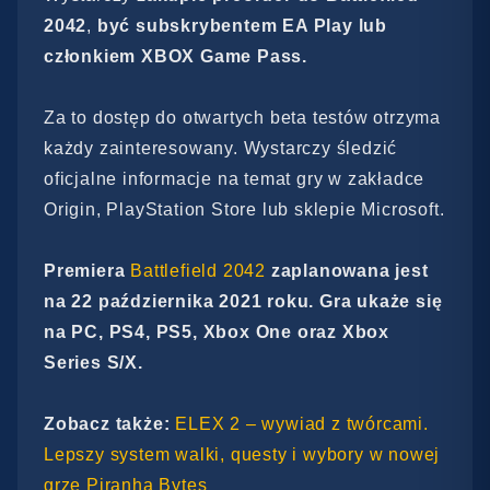
2042
,
być subskrybentem EA Play lub
członkiem XBOX Game Pass.
Za to dostęp do otwartych beta testów otrzyma
każdy zainteresowany. Wystarczy śledzić
oficjalne informacje na temat gry w zakładce
Origin, PlayStation Store lub sklepie Microsoft.
Premiera
Battlefield 2042
zaplanowana jest
na 22 października 2021 roku. Gra ukaże się
na PC, PS4, PS5, Xbox One oraz Xbox
Series S/X.
Zobacz także:
ELEX 2 – wywiad z twórcami.
Lepszy system walki, questy i wybory w nowej
grze Piranha Bytes