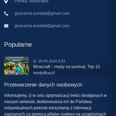
Polska, Warszawa
grywalnia.kontakt@gmail.com
grywalnia.kontakt@gmail.com
Popularne
28.03.2024 9:52
Minecraft – mody na survival. Top 10
modyfikacji!
Przetwarzenie danych osobowych
08.03.2024 13:28
Najlepsze mody do ETS 2 w 2024 roku –
Informujemy, iż w celu optymalizacji treści dostępnych w
nowa paczka!
naszym serwisie, dostosowania ich do Państwa
indywidualnych potrzeb korzystamy z informacji
zapisanych za pomocą plików cookies na urządzeniach