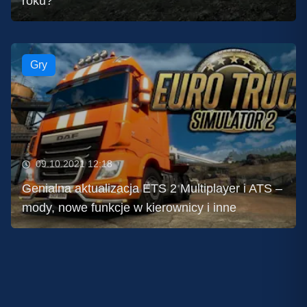
roku?
Gry
09.10.2021 12:18
Genialna aktualizacja ETS 2 Multiplayer i ATS –
mody, nowe funkcje w kierownicy i inne