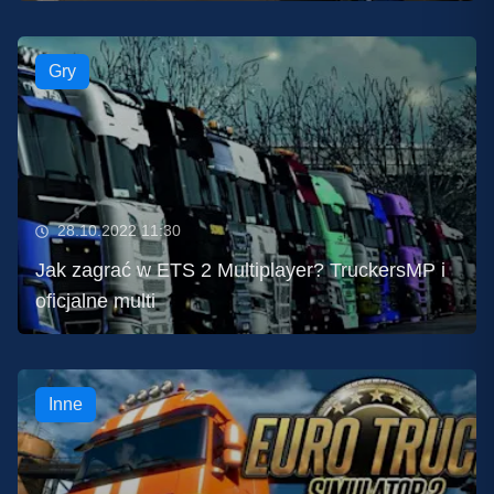
Gry
28.10.2022 11:30
Jak zagrać w ETS 2 Multiplayer? TruckersMP i
oficjalne multi
Inne