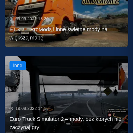
09.09.2022 15:20
ETS 2 – ProMods i inne świetne mody na
większą mapę
Inne
19.08.2022 14:15
Euro Truck Simulator 2 – mody, bez których nie
zaczynaj gry!