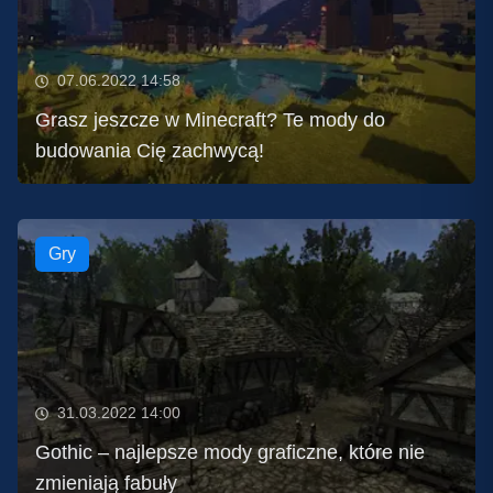
07.06.2022 14:58
Grasz jeszcze w Minecraft? Te mody do
budowania Cię zachwycą!
Gry
31.03.2022 14:00
Gothic – najlepsze mody graficzne, które nie
zmieniają fabuły