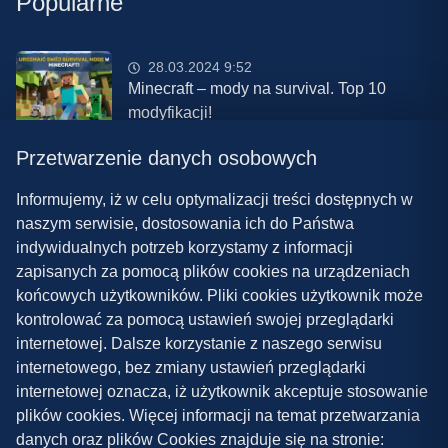
Popularne
28.03.2024 9:52
Minecraft – mody na survival. Top 10
modyfikacji!
Przetwarzenie danych osobowych
08.03.2024 13:28
Najlepsze mody do ETS 2 w 2024 roku –
Informujemy, iż w celu optymalizacji treści dostępnych w
nowa paczka!
naszym serwisie, dostosowania ich do Państwa
indywidualnych potrzeb korzystamy z informacji
zapisanych za pomocą plików cookies na urządzeniach
końcowych użytkowników. Pliki cookies użytkownik może
kontrolować za pomocą ustawień swojej przeglądarki
internetowej. Dalsze korzystanie z naszego serwisu
internetowego, bez zmiany ustawień przeglądarki
Polityka prywatności
internetowej oznacza, iż użytkownik akceptuje stosowanie
plików cookies. Więcej informacji na temat przetwarzania
Współpraca
danych oraz plików Cookies znajduje się na stronie:
Kontakt