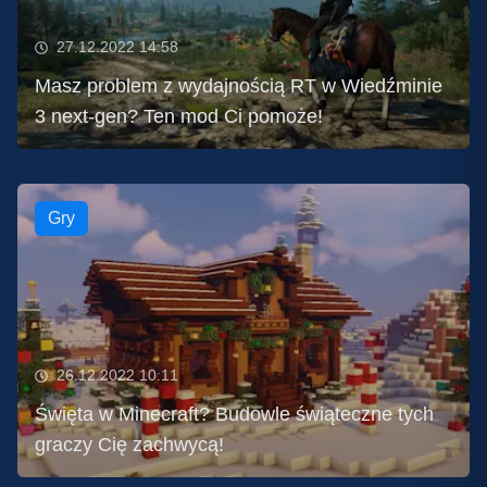
27.12.2022 14:58
Masz problem z wydajnością RT w Wiedźminie
3 next-gen? Ten mod Ci pomoże!
Gry
26.12.2022 10:11
Święta w Minecraft? Budowle świąteczne tych
graczy Cię zachwycą!