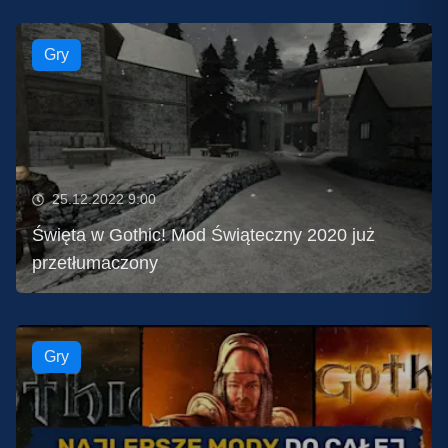
Gry
25.12.2022 9:00
Święta w Gothic! Mod Świąteczny 2020 już
przetłumaczony
Gry