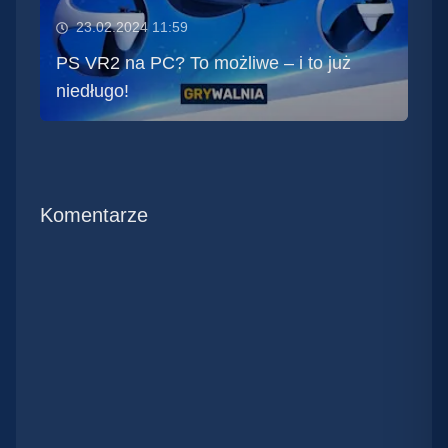
23.02.2024 11:59
PS VR2 na PC? To możliwe – i to już
niedługo!
Komentarze