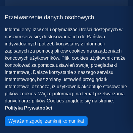
Popularne
Przetwarzenie danych osobowych
Informujemy, iż w celu optymalizacji treści dostępnych w
naszym serwisie, dostosowania ich do Państwa
Gry
indywidualnych potrzeb korzystamy z informacji
zapisanych za pomocą plików cookies na urządzeniach
końcowych użytkowników. Pliki cookies użytkownik może
kontrolować za pomocą ustawień swojej przeglądarki
28.03.2024 9:52
internetowej. Dalsze korzystanie z naszego serwisu
Minecraft – mody na survival. Top 10
internetowego, bez zmiany ustawień przeglądarki
modyfikacji!
internetowej oznacza, iż użytkownik akceptuje stosowanie
plików cookies. Więcej informacji na temat przetwarzania
danych oraz plików Cookies znajduje się na stronie:
08.03.2024 13:28
Polityka Prywatności
Najlepsze mody do ETS 2 w 2024
roku – nowa paczka!
Wyrażam zgodę, zamknij komunikat