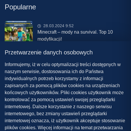
Popularne
28.03.2024 9:52
Minecraft – mody na survival. Top 10
modyfikacji!
Przetwarzenie danych osobowych
08.03.2024 13:28
Najlepsze mody do ETS 2 w 2024 roku –
Informujemy, iż w celu optymalizacji treści dostępnych w
nowa paczka!
naszym serwisie, dostosowania ich do Państwa
indywidualnych potrzeb korzystamy z informacji
zapisanych za pomocą plików cookies na urządzeniach
końcowych użytkowników. Pliki cookies użytkownik może
kontrolować za pomocą ustawień swojej przeglądarki
internetowej. Dalsze korzystanie z naszego serwisu
internetowego, bez zmiany ustawień przeglądarki
Polityka prywatności
internetowej oznacza, iż użytkownik akceptuje stosowanie
plików cookies. Więcej informacji na temat przetwarzania
Współpraca