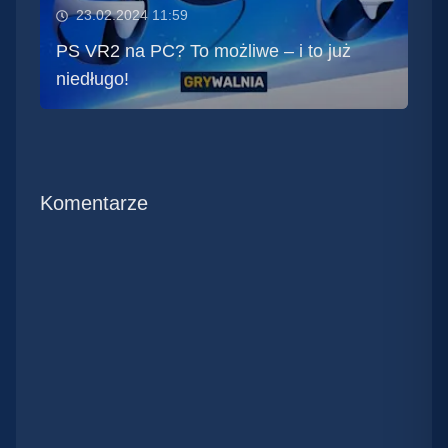
23.02.2024 11:59
PS VR2 na PC? To możliwe – i to już
niedługo!
Komentarze