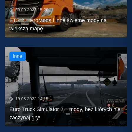
09.09.2022 15:20
ETS 2 – ProMods i inne świetne mody na
większą mapę
Inne
19.08.2022 14:15
Euro Truck Simulator 2 – mody, bez których nie
zaczynaj gry!