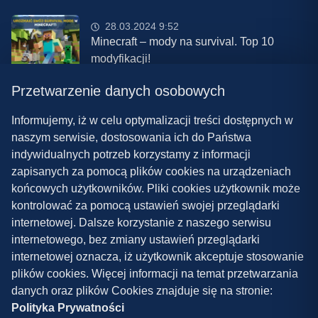
28.03.2024 9:52
Minecraft – mody na survival. Top 10
modyfikacji!
Przetwarzenie danych osobowych
08.03.2024 13:28
Najlepsze mody do ETS 2 w 2024 roku –
Informujemy, iż w celu optymalizacji treści dostępnych w
nowa paczka!
naszym serwisie, dostosowania ich do Państwa
indywidualnych potrzeb korzystamy z informacji
zapisanych za pomocą plików cookies na urządzeniach
końcowych użytkowników. Pliki cookies użytkownik może
kontrolować za pomocą ustawień swojej przeglądarki
internetowej. Dalsze korzystanie z naszego serwisu
internetowego, bez zmiany ustawień przeglądarki
Polityka prywatności
internetowej oznacza, iż użytkownik akceptuje stosowanie
plików cookies. Więcej informacji na temat przetwarzania
Współpraca
danych oraz plików Cookies znajduje się na stronie:
Kontakt
Polityka Prywatności