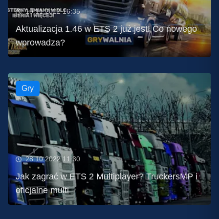
10.11.2022 16:35
Aktualizacja 1.46 w ETS 2 już jest! Co nowego
wprowadza?
Gry
28.10.2022 11:30
Jak zagrać w ETS 2 Multiplayer? TruckersMP i
oficjalne multi