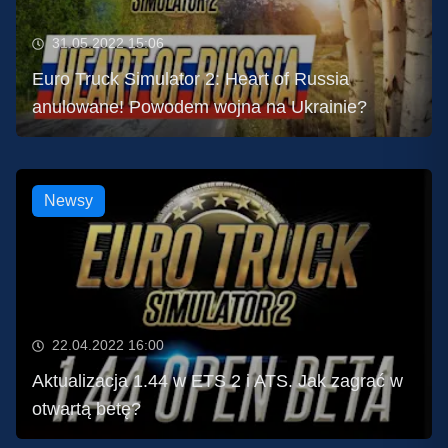
31.05.2022 15:06
Euro Truck Simulator 2: Heart of Russia
anulowane! Powodem wojna na Ukrainie?
Newsy
22.04.2022 16:00
Aktualizacja 1.44 w ETS 2 i ATS. Jak zagrać w
otwartą betę?