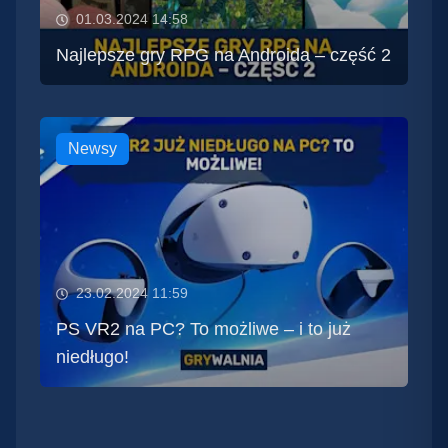
01.03.2024 14:58
Najlepsze gry RPG na Androida – część 2
Newsy
23.02.2024 11:59
PS VR2 na PC? To możliwe – i to już
niedługo!