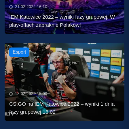
21.02.2022 16:10
IEM Katowice 2022 – wyniki fazy grupowej. W
play-offach zabraknie Polaków!
Esport
18.02.2022 15:00
CS:GO na IEM Katowice 2022 – wyniki 1 dnia
fazy grupowej 18.02