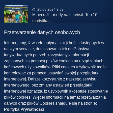
28.03.2024 9:52
Minecraft – mody na survival. Top 10
modyfikacji!
Przetwarzenie danych osobowych
08.03.2024 13:28
Najlepsze mody do ETS 2 w 2024 roku –
Informujemy, iż w celu optymalizacji treści dostępnych w
nowa paczka!
naszym serwisie, dostosowania ich do Państwa
indywidualnych potrzeb korzystamy z informacji
zapisanych za pomocą plików cookies na urządzeniach
końcowych użytkowników. Pliki cookies użytkownik może
kontrolować za pomocą ustawień swojej przeglądarki
internetowej. Dalsze korzystanie z naszego serwisu
internetowego, bez zmiany ustawień przeglądarki
Polityka prywatności
internetowej oznacza, iż użytkownik akceptuje stosowanie
plików cookies. Więcej informacji na temat przetwarzania
Współpraca
danych oraz plików Cookies znajduje się na stronie:
Kontakt
Polityka Prywatności