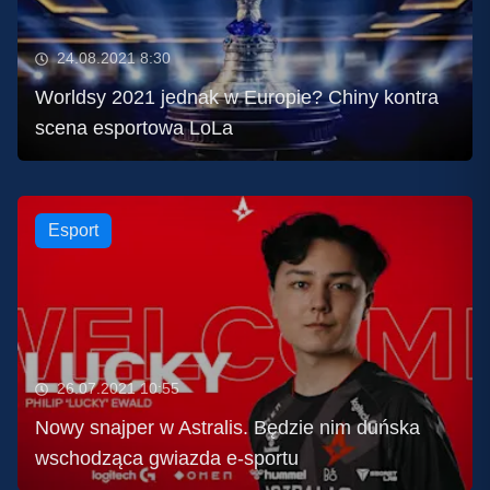
24.08.2021 8:30
Worldsy 2021 jednak w Europie? Chiny kontra
scena esportowa LoLa
Esport
26.07.2021 10:55
Nowy snajper w Astralis. Będzie nim duńska
wschodząca gwiazda e-sportu