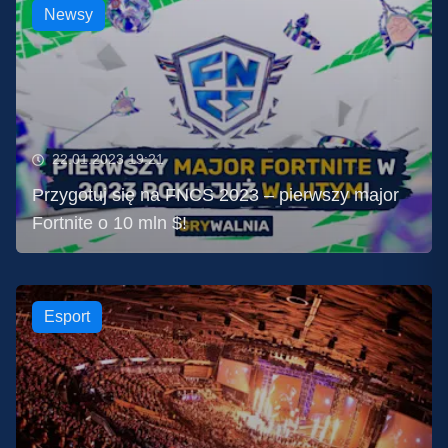
Newsy
22.01.2023 19:21
Przygotuj się na FNCS 2023 – pierwszy major
Fortnite o 10 mln $!
Esport