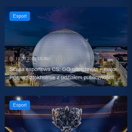
Esport
19.09.2021 15:30
Scena esportowa CS: GO odetchnęła – major
PGL w Sztokholmie z udziałem publiczności!
Esport