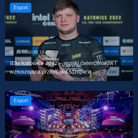
Esport
26.02.2022 10:15
IEM Katowice 2022 – wyniki ćwierćfinałów i
wzruszająca przemowa s1mple'a
Esport