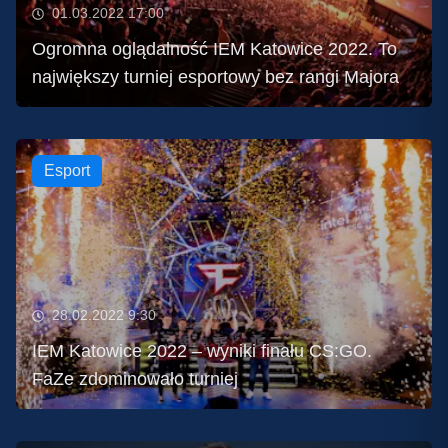
01.03.2022 17:00
Ogromna oglądalność IEM Katowice 2022. To
największy turniej esportowy bez rangi Majora
Esport
28.02.2022 9:30
IEM Katowice 2022 – wyniki finału CS:GO.
FaZe zdominowało turniej