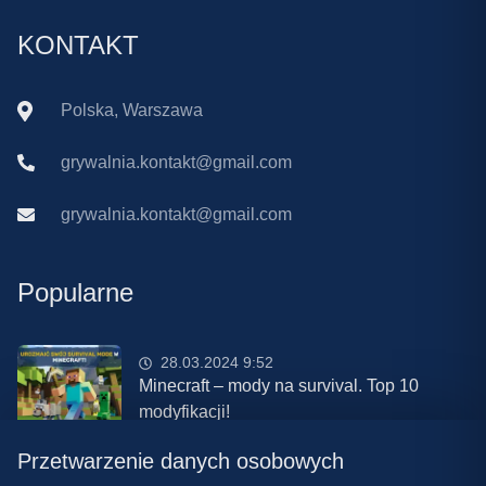
KONTAKT
Polska, Warszawa
grywalnia.kontakt@gmail.com
grywalnia.kontakt@gmail.com
Popularne
28.03.2024 9:52
Minecraft – mody na survival. Top 10
modyfikacji!
Przetwarzenie danych osobowych
08.03.2024 13:28