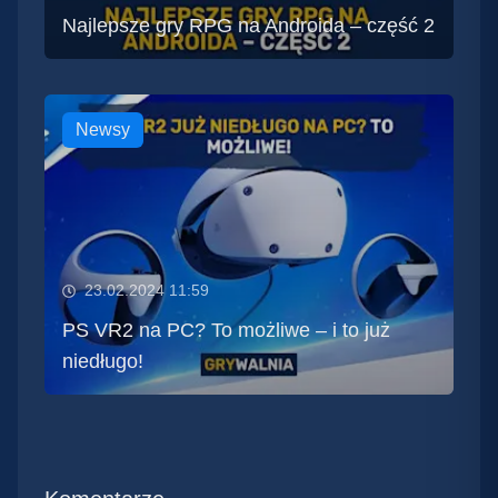
Najlepsze gry RPG na Androida – część 2
Newsy
23.02.2024 11:59
PS VR2 na PC? To możliwe – i to już
niedługo!