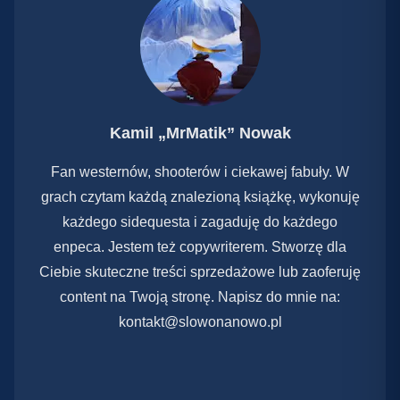
Kamil „MrMatik” Nowak
Fan westernów, shooterów i ciekawej fabuły. W
grach czytam każdą znalezioną książkę, wykonuję
każdego sidequesta i zagaduję do każdego
enpeca. Jestem też copywriterem. Stworzę dla
Ciebie skuteczne treści sprzedażowe lub zaoferuję
content na Twoją stronę. Napisz do mnie na:
kontakt@slowonanowo.pl