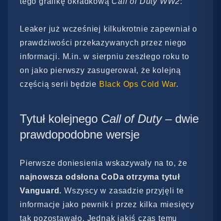
tego grafikę okładkową
Call of Duty
WW2
:
Leaker już wcześniej kilkukrotnie zapewniał o
prawdziwości przekazywanych przez niego
informacji. M.in. w sierpniu zeszłego roku to
on jako pierwszy zasugerował, że kolejną
częścią serii będzie
Black Ops Cold War
.
Tytuł kolejnego
Call of Duty
– dwie
prawdopodobne wersje
Pierwsze doniesienia wskazywały na to, że
najnowsza odsłona CoDa otrzyma tytuł
Vanguard.
Wszyscy w zasadzie przyjęli te
informacje jako pewnik i przez kilka miesięcy
tak pozostawało. Jednak jakiś czas temu