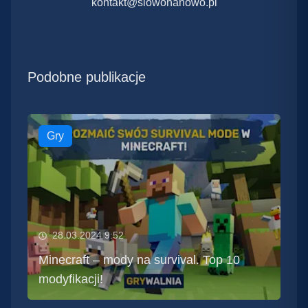
kontakt@slowonanowo.pl
Podobne publikacje
Gry
28.03.2024 9:52
Minecraft – mody na survival. Top 10
modyfikacji!