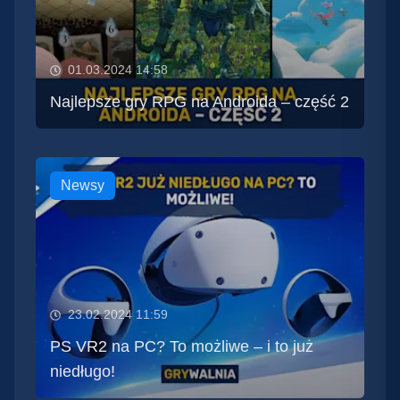
01.03.2024 14:58
Najlepsze gry RPG na Androida – część 2
Newsy
23.02.2024 11:59
PS VR2 na PC? To możliwe – i to już
niedługo!