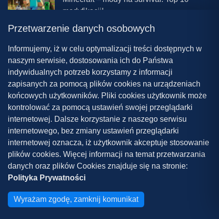
modyfikacji!
Przetwarzenie danych osobowych
08.03.2024 13:28
Najlepsze mody do ETS 2 w 2024 roku –
Informujemy, iż w celu optymalizacji treści dostępnych w
nowa paczka!
naszym serwisie, dostosowania ich do Państwa
indywidualnych potrzeb korzystamy z informacji
zapisanych za pomocą plików cookies na urządzeniach
końcowych użytkowników. Pliki cookies użytkownik może
kontrolować za pomocą ustawień swojej przeglądarki
internetowej. Dalsze korzystanie z naszego serwisu
internetowego, bez zmiany ustawień przeglądarki
internetowej oznacza, iż użytkownik akceptuje stosowanie
Polityka prywatności
plików cookies. Więcej informacji na temat przetwarzania
Współpraca
danych oraz plików Cookies znajduje się na stronie:
Kontakt
Polityka Prywatności
Copyright ©
2026
Grywalnia.pl
Wyrażam zgodę, zamknij komunikat