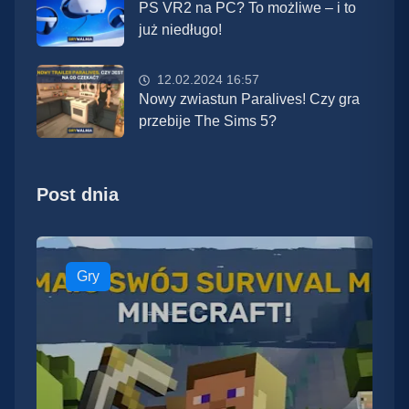
PS VR2 na PC? To możliwe – i to
już niedługo!
12.02.2024 16:57
Nowy zwiastun Paralives! Czy gra
przebije The Sims 5?
Post dnia
Gry