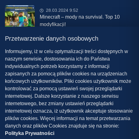
28.03.2024 9:52
Minecraft – mody na survival. Top 10
modyfikacji!
Przetwarzenie danych osobowych
08.03.2024 13:28
Najlepsze mody do ETS 2 w 2024 roku –
Informujemy, iż w celu optymalizacji treści dostępnych w
nowa paczka!
naszym serwisie, dostosowania ich do Państwa
indywidualnych potrzeb korzystamy z informacji
zapisanych za pomocą plików cookies na urządzeniach
końcowych użytkowników. Pliki cookies użytkownik może
kontrolować za pomocą ustawień swojej przeglądarki
internetowej. Dalsze korzystanie z naszego serwisu
internetowego, bez zmiany ustawień przeglądarki
Polityka prywatności
internetowej oznacza, iż użytkownik akceptuje stosowanie
plików cookies. Więcej informacji na temat przetwarzania
Współpraca
danych oraz plików Cookies znajduje się na stronie:
Kontakt
Polityka Prywatności