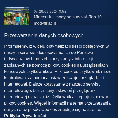
28.03.2024 9:52
Minecraft – mody na survival. Top 10
modyfikacji!
Przetwarzenie danych osobowych
08.03.2024 13:28
Najlepsze mody do ETS 2 w 2024 roku –
Informujemy, iż w celu optymalizacji treści dostępnych w
nowa paczka!
naszym serwisie, dostosowania ich do Państwa
indywidualnych potrzeb korzystamy z informacji
zapisanych za pomocą plików cookies na urządzeniach
końcowych użytkowników. Pliki cookies użytkownik może
kontrolować za pomocą ustawień swojej przeglądarki
internetowej. Dalsze korzystanie z naszego serwisu
internetowego, bez zmiany ustawień przeglądarki
Polityka prywatności
internetowej oznacza, iż użytkownik akceptuje stosowanie
plików cookies. Więcej informacji na temat przetwarzania
Współpraca
danych oraz plików Cookies znajduje się na stronie:
Kontakt
Polityka Prywatności