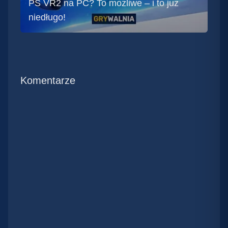
PS VR2 na PC? To możliwe – i to już
niedługo!
Komentarze