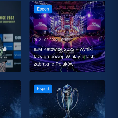
Esport
21.02.2022 16:10
niki
IEM Katowice 2022 – wyniki
jąca
fazy grupowej. W play-offach
zabraknie Polaków!
Esport