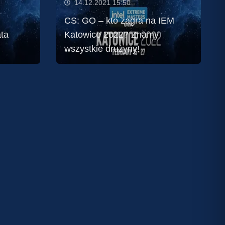
14.12.2021 15:50
CS: GO – kto zagra na IEM
ata
Katowice 2022? Znamy
wszystkie drużyny!