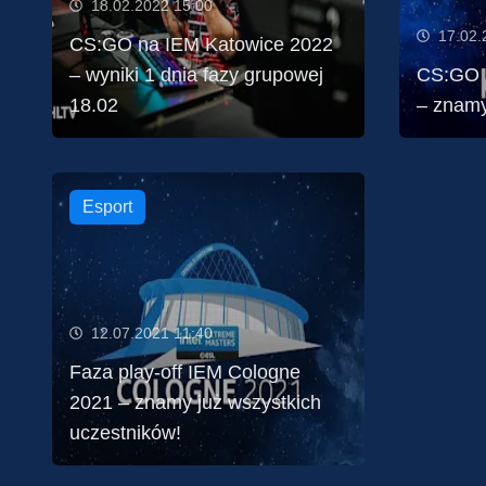
18.02.2022 15:00
17.02.
CS:GO na IEM Katowice 2022
– wyniki 1 dnia fazy grupowej
CS:GO 
18.02
– znamy 
Esport
12.07.2021 11:40
Faza play-off IEM Cologne
2021 – znamy już wszystkich
uczestników!