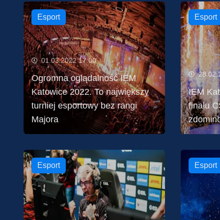
Esport
Esport
01.03.2022 17:00
28.02.
Ogromna oglądalność IEM
Katowice 2022. To największy
IEM Kat
turniej esportowy bez rangi
finału 
Majora
zdomino
Esport
Esport