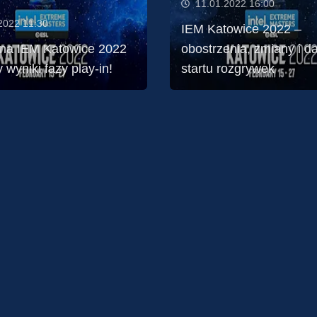
11.01.2022 16:00
2022 11:30
IEM Katowice 2022 –
na IEM Katowice 2022
obostrzenia, zmiany i d
wyniki fazy play-in!
startu rozgrywek