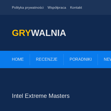
Polityka prywatności
Współpraca
Kontakt
GRY
WALNIA
HOME
RECENZJE
PORADNIKI
NE
Intel Extreme Masters