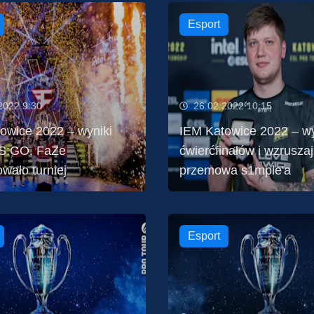
Esport
2022 9:30
26.02.2022 10:15
owice 2022 – wyniki
IEM Katowice 2022 – wy
CS:GO. FaZe
ćwierćfinałów i wzrusza
wało turniej
przemowa s1mple'a
Esport