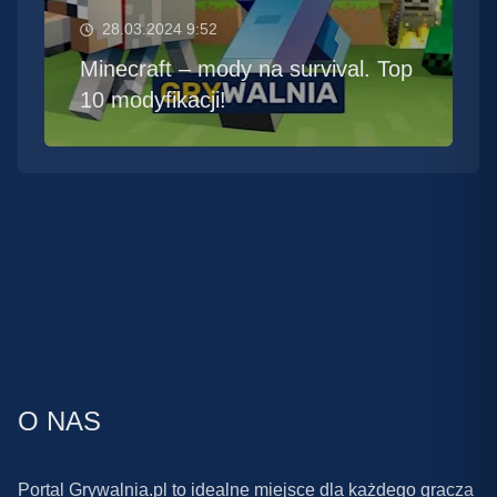
28.03.2024 9:52
Minecraft – mody na survival. Top
10 modyfikacji!
O NAS
Portal Grywalnia.pl to idealne miejsce dla każdego gracza