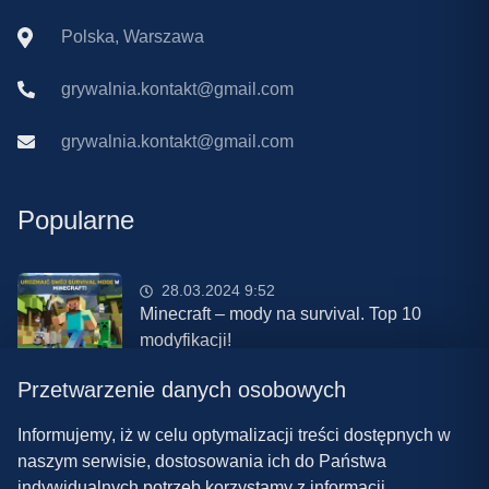
Polska, Warszawa
grywalnia.kontakt@gmail.com
grywalnia.kontakt@gmail.com
Popularne
28.03.2024 9:52
Minecraft – mody na survival. Top 10
modyfikacji!
Przetwarzenie danych osobowych
08.03.2024 13:28
Najlepsze mody do ETS 2 w 2024 roku –
Informujemy, iż w celu optymalizacji treści dostępnych w
nowa paczka!
naszym serwisie, dostosowania ich do Państwa
indywidualnych potrzeb korzystamy z informacji