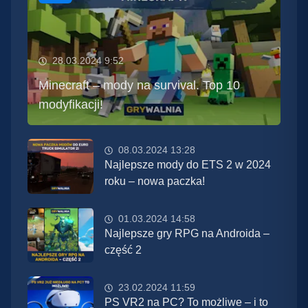
28.03.2024 9:52
Minecraft – mody na survival. Top 10
modyfikacji!
08.03.2024 13:28
Najlepsze mody do ETS 2 w 2024
roku – nowa paczka!
01.03.2024 14:58
Najlepsze gry RPG na Androida –
część 2
23.02.2024 11:59
PS VR2 na PC? To możliwe – i to