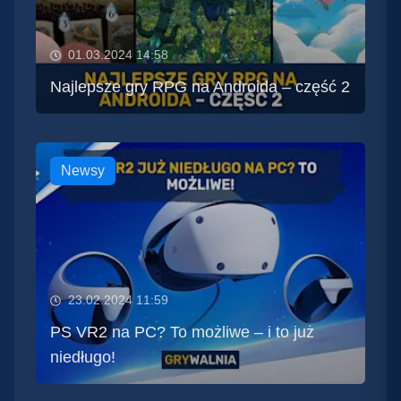
01.03.2024 14:58
Najlepsze gry RPG na Androida – część 2
Newsy
23.02.2024 11:59
PS VR2 na PC? To możliwe – i to już
niedługo!