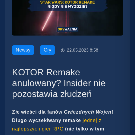
Newsy
Gry
22.05.2023 8:58
KOTOR Remake
anulowany? Insider nie
pozostawia złudzeń
Złe wieści dla fanów
Gwiezdnych Wojen
!
Długo wyczekiwany remake
jednej z
najlepszych gier RPG
(nie tylko w tym