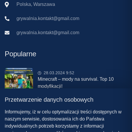
Polska, Warszawa
grywalnia.kontakt@gmail.com
grywalnia.kontakt@gmail.com
Popularne
28.03.2024 9:52
Minecraft – mody na survival. Top 10
modyfikacji!
Przetwarzenie danych osobowych
08.03.2024 13:28
Najlepsze mody do ETS 2 w 2024 roku –
Informujemy, iż w celu optymalizacji treści dostępnych w
nowa paczka!
naszym serwisie, dostosowania ich do Państwa
indywidualnych potrzeb korzystamy z informacji