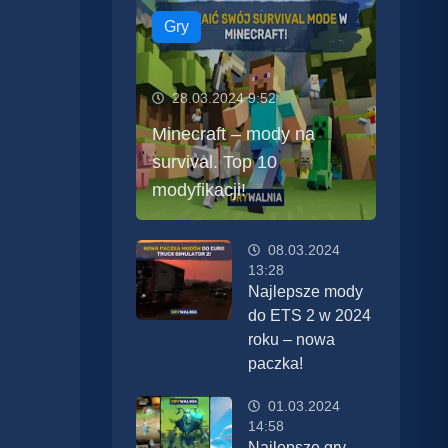
Gry
28.03.2024 9:52
Minecraft – mody na
survival. Top 10
modyfikacji!
08.03.2024
13:28
Najlepsze mody
do ETS 2 w 2024
roku – nowa
paczka!
01.03.2024
14:58
Najlepsze gry