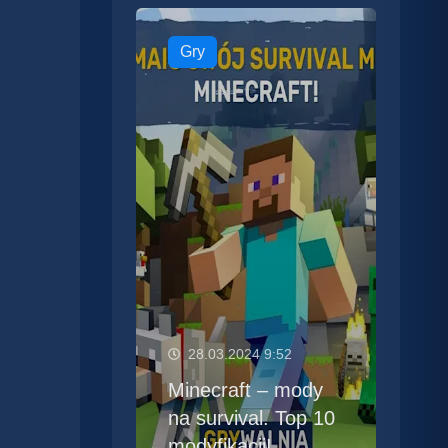
Gry
28.03.2024 9:52
Minecraft – mody
na survival. Top 10
modyfikacji!