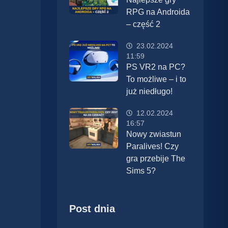
RPG na Androida
– część 2
23.02.2024
11:59
PS VR2 na PC?
To możliwe – i to
już niedługo!
12.02.2024
16:57
Nowy zwiastun
Paralives! Czy
gra przebije The
Sims 5?
Post dnia