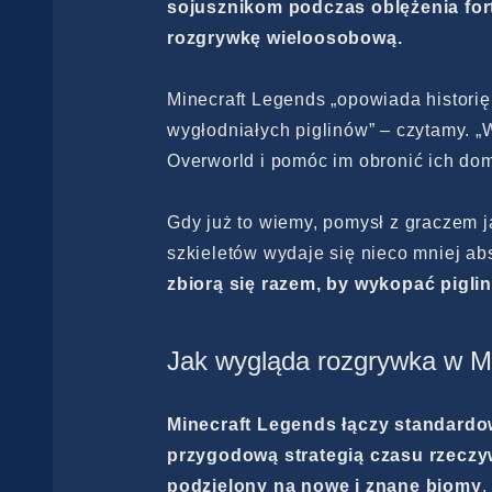
sojusznikom podczas oblężenia fort
rozgrywkę wieloosobową.
Minecraft Legends „opowiada histori
wygłodniałych piglinów” – czytamy. 
Overworld i pomóc im obronić ich dom
Gdy już to wiemy, pomysł z graczem j
szkieletów wydaje się nieco mniej ab
zbiorą się razem, by wykopać pigli
Jak wygląda rozgrywka w M
Minecraft Legends łączy standardowy
przygodową strategią czasu rzeczyw
podzielony na nowe i znane biomy
.