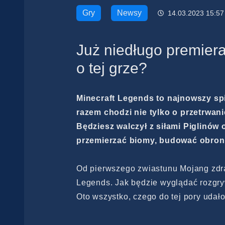
Gry
Newsy
14.03.2023 15:57
Już niedługo premier
o tej grze?
Minecraft Legends to najnowszy spi
razem chodzi nie tylko o przetrwan
Będziesz walczył z siłami Piglinów 
przemierzać biomy, budować obronę
Od pierwszego zwiastunu Mojang zdrad
Legends. Jak będzie wyglądać rozgr
Oto wszystko, czego do tej pory udał