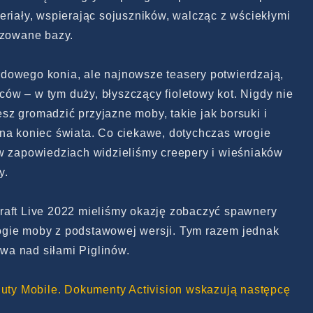
eriały, wspierając sojuszników, walcząc z wściekłymi
izowane bazy.
dowego konia, ale najnowsze teasery potwierdzają,
ców – w tym duży, błyszczący fioletowy kot. Nigdy nie
z gromadzić przyjazne moby, takie jak borsuki i
 na koniec świata. Co ciekawe, dotychczas wrogie
 w zapowiedziach widzieliśmy creepery i wieśniaków
y.
raft Live 2022 mieliśmy okazję zobaczyć spawnery
ogie moby z podstawowej wersji. Tym razem jednak
a nad siłami Piglinów.
 Duty Mobile. Dokumenty Activision wskazują następcę