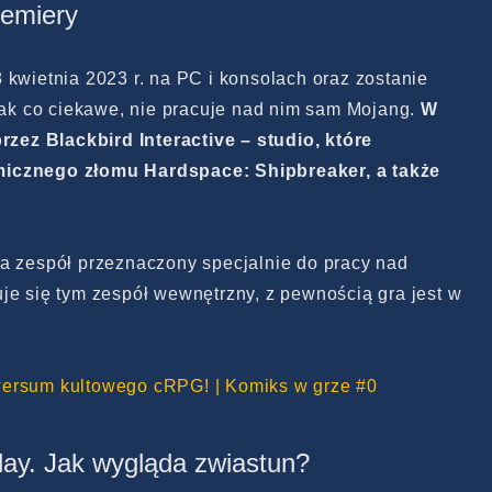
remiery
 kwietnia 2023 r. na PC i konsolach oraz zostanie
k co ciekawe, nie pracuje nad nim sam Mojang.
W
przez Blackbird Interactive – studio, które
micznego złomu Hardspace: Shipbreaker, a także
.
ma zespół przeznaczony specjalnie do pracy nad
je się tym zespół wewnętrzny, z pewnością gra jest w
.
wersum kultowego cRPG! | Komiks w grze #0
ay. Jak wygląda zwiastun?