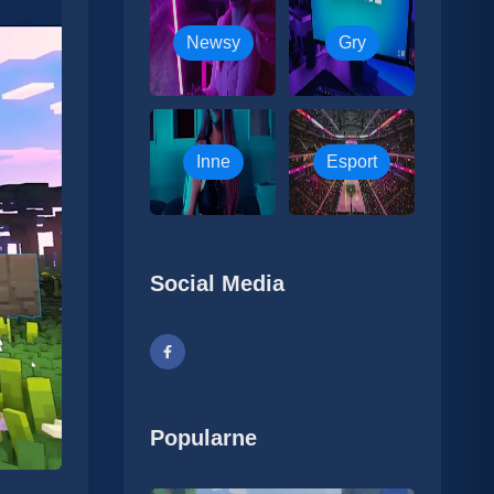
Newsy
Gry
Inne
Esport
Social Media
Popularne