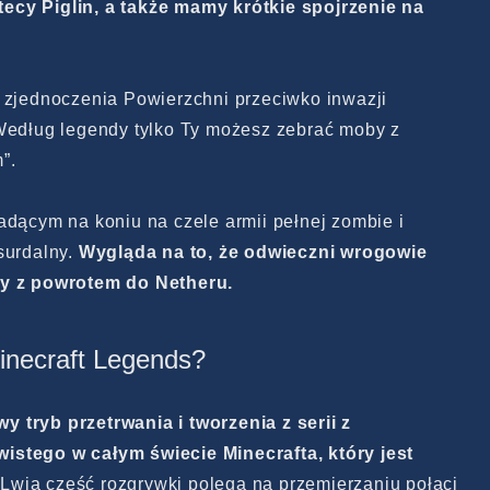
ecy Piglin, a także mamy krótkie spojrzenie na
ę zjednoczenia Powierzchni przeciwko inwazji
„Według legendy tylko Ty możesz zebrać moby z
”.
adącym na koniu na czele armii pełnej zombie i
surdalny.
Wygląda na to, że odwieczni wrogowie
ny z powrotem do Netheru.
inecraft Legends?
 tryb przetrwania i tworzenia z serii z
istego w całym świecie Minecrafta, który jest
 Lwia część rozgrywki polega na przemierzaniu połaci