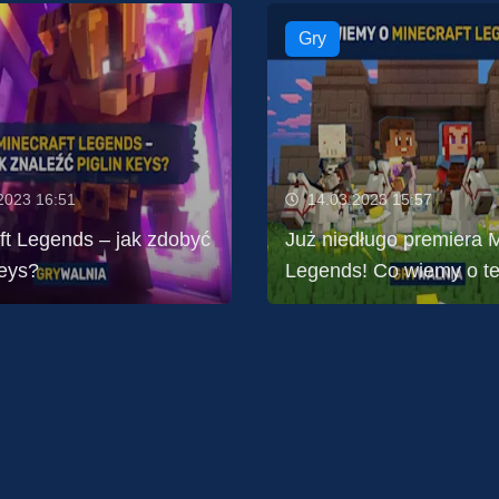
Gry
2023 16:51
14.03.2023 15:57
ft Legends – jak zdobyć
Już niedługo premiera M
Keys?
Legends! Co wiemy o te