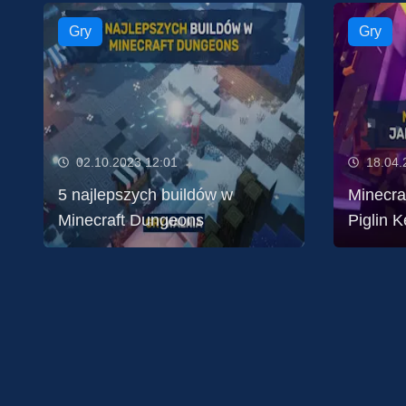
Gry
Gry
02.10.2023 12:01
18.04.
5 najlepszych buildów w
Minecra
Minecraft Dungeons
Piglin 