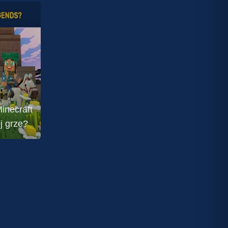
inecraft
j grze?