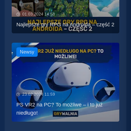
01.03.2024 14:58
Najlepsze gry RPG na Androida – część 2
Newsy
23.02.2024 11:59
PS VR2 na PC? To możliwe – i to już
niedługo!