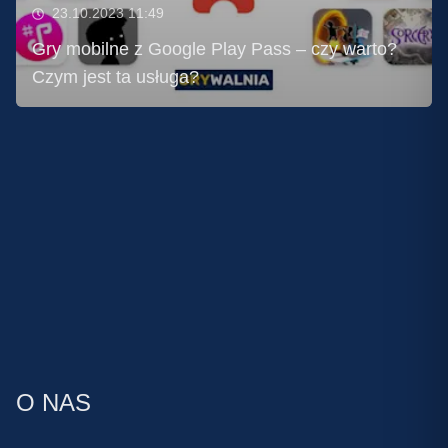
23.10.2023 11:49
Gry mobilne z Google Play Pass – czy warto?
Czym jest ta usługa?
O NAS