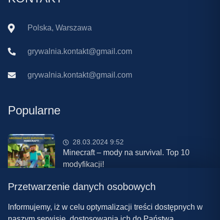
Polska, Warszawa
grywalnia.kontakt@gmail.com
grywalnia.kontakt@gmail.com
Popularne
28.03.2024 9:52
Minecraft – mody na survival. Top 10
modyfikacji!
Przetwarzenie danych osobowych
08.03.2024 13:28
Najlepsze mody do ETS 2 w 2024 roku –
Informujemy, iż w celu optymalizacji treści dostępnych w
nowa paczka!
naszym serwisie, dostosowania ich do Państwa