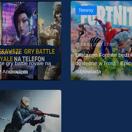
Newsy
06.03.2022 17:00
2023 17:19
Dlaczego Fortnite będzi
e gry battle royale na
dostępne w Rosji? Epic
 z Androidem
odpowiada