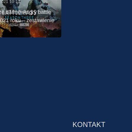
2021 10:10
ze darmowe gry battle
2021 roku – zestawienie
KONTAKT