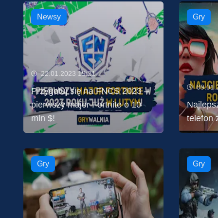
Newsy
Gry
22.01.2023 19:21
09.01.
Przygotuj się na FNCS 2023 –
pierwszy major Fortnite o 10
Najlepsz
mln $!
telefon
Gry
Gry