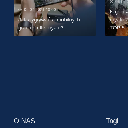
08.06.
08.07.2021 19:00
Najleps
Jak wygrywać w mobilnych
royale 
grach battle royale?
TOP 5
O NAS
Tagi