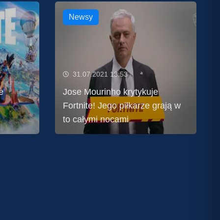
Newsy
31.07.2021 13:53
e
Jose Mourinho krytykuje
Fortnite! Jego piłkarze grają w
to całymi nocami