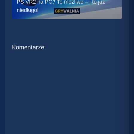
PS VR2 na PC? To możliwe – i to już
niedługo!
Komentarze