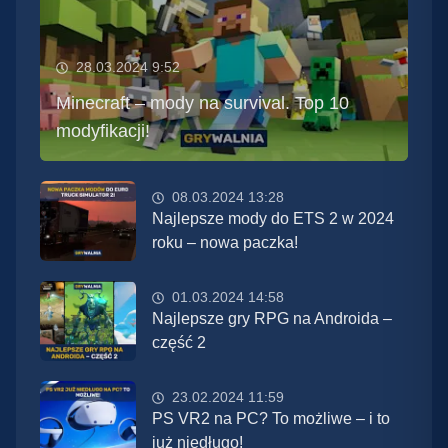
28.03.2024 9:52
Minecraft – mody na survival. Top 10
modyfikacji!
08.03.2024 13:28
Najlepsze mody do ETS 2 w 2024
roku – nowa paczka!
01.03.2024 14:58
Najlepsze gry RPG na Androida –
część 2
23.02.2024 11:59
PS VR2 na PC? To możliwe – i to
już niedługo!