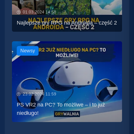
01.03.2024 14:58
Najlepsze gry RPG na Androida – część 2
Newsy
23.02.2024 11:59
PS VR2 na PC? To możliwe – i to już
niedługo!