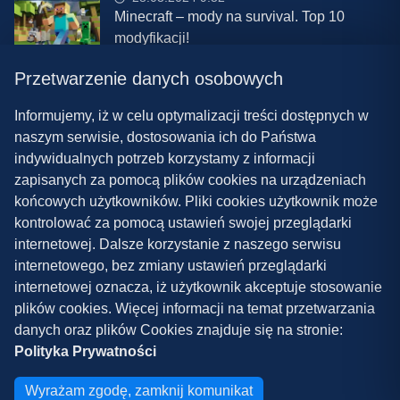
Minecraft – mody na survival. Top 10
modyfikacji!
Przetwarzenie danych osobowych
08.03.2024 13:28
Najlepsze mody do ETS 2 w 2024 roku –
Informujemy, iż w celu optymalizacji treści dostępnych w
nowa paczka!
naszym serwisie, dostosowania ich do Państwa
indywidualnych potrzeb korzystamy z informacji
zapisanych za pomocą plików cookies na urządzeniach
końcowych użytkowników. Pliki cookies użytkownik może
kontrolować za pomocą ustawień swojej przeglądarki
internetowej. Dalsze korzystanie z naszego serwisu
internetowego, bez zmiany ustawień przeglądarki
Polityka prywatności
internetowej oznacza, iż użytkownik akceptuje stosowanie
plików cookies. Więcej informacji na temat przetwarzania
Współpraca
danych oraz plików Cookies znajduje się na stronie:
Kontakt
Polityka Prywatności
Copyright ©
2026
Grywalnia.pl
Wyrażam zgodę, zamknij komunikat