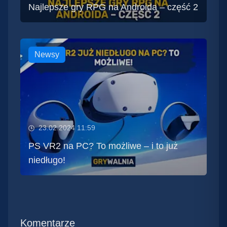
Najlepsze gry RPG na Androida – część 2
Newsy
23.02.2024 11:59
PS VR2 na PC? To możliwe – i to już
niedługo!
Komentarze