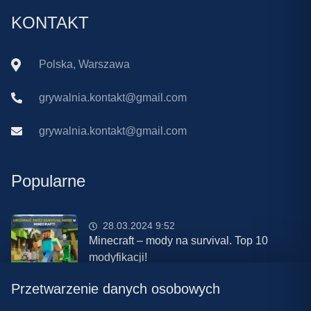
KONTAKT
Polska, Warszawa
grywalnia.kontakt@gmail.com
grywalnia.kontakt@gmail.com
Popularne
28.03.2024 9:52
Minecraft – mody na survival. Top 10
modyfikacji!
Przetwarzenie danych osobowych
08.03.2024 13:28
Najlepsze mody do ETS 2 w 2024 roku –