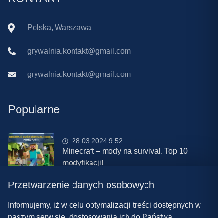
Polska, Warszawa
grywalnia.kontakt@gmail.com
grywalnia.kontakt@gmail.com
Popularne
28.03.2024 9:52
Minecraft – mody na survival. Top 10
modyfikacji!
Przetwarzenie danych osobowych
08.03.2024 13:28
Najlepsze mody do ETS 2 w 2024 roku –
Informujemy, iż w celu optymalizacji treści dostępnych w
nowa paczka!
naszym serwisie, dostosowania ich do Państwa