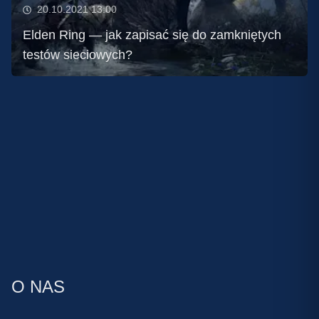
20.10.2021 13:00
Elden Ring — jak zapisać się do zamkniętych
testów sieciowych?
O NAS