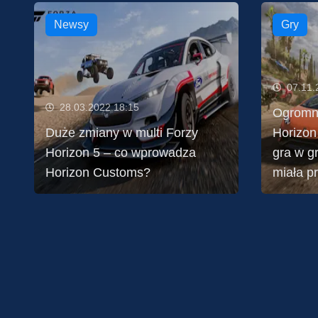
Newsy
Gry
07.11.
28.03.2022 18:15
Ogromna
Duże zmiany w multi Forzy
Horizon
Horizon 5 – co wprowadza
gra w gr
Horizon Customs?
miała p