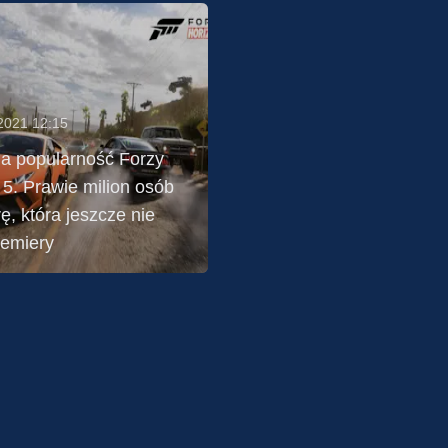
2021 12:15
 popularność Forzy
 5. Prawie milion osób
ę, która jeszcze nie
remiery