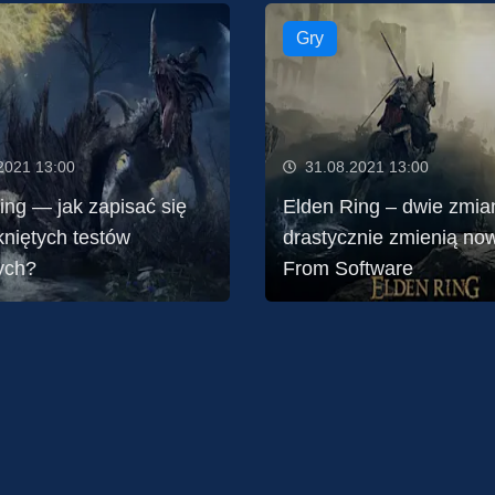
Gry
2021 13:00
31.08.2021 13:00
ing — jak zapisać się
Elden Ring – dwie zmian
niętych testów
drastycznie zmienią no
ych?
From Software