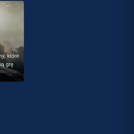
y, które
wą grę