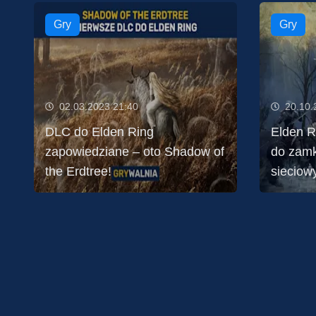
Gry
Gry
02.03.2023 21:40
20.10.
DLC do Elden Ring
Elden R
zapowiedziane – oto Shadow of
do zamk
the Erdtree!
sieciow