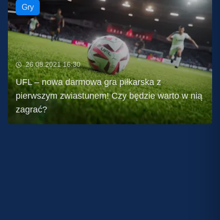
Gry
26.08.2021 16:30
UFL – nowa darmowa gra piłkarska z
pierwszym zwiastunem! Czy będzie warto w nią
zagrać?