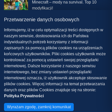
Minecraft – mody na survival. Top 10
modyfikacji!
Przetwarzenie danych osobowych
08.03.2024 13:28
Najlepsze mody do ETS 2 w 2024 roku –
Informujemy, iż w celu optymalizacji treści dostępnych w
nowa paczka!
naszym serwisie, dostosowania ich do Państwa
indywidualnych potrzeb korzystamy z informacji
zapisanych za pomocą plików cookies na urządzeniach
końcowych użytkowników. Pliki cookies użytkownik może
kontrolować za pomocą ustawień swojej przeglądarki
internetowej. Dalsze korzystanie z naszego serwisu
internetowego, bez zmiany ustawień przeglądarki
Polityka prywatności
internetowej oznacza, iż użytkownik akceptuje stosowanie
plików cookies. Więcej informacji na temat przetwarzania
Współpraca
danych oraz plików Cookies znajduje się na stronie:
Kontakt
Polityka Prywatności
Copyright ©
2026
Grywalnia.pl
Wyrażam zgodę, zamknij komunikat