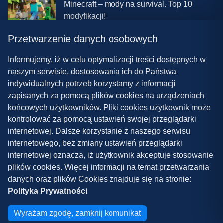
Minecraft – mody na survival. Top 10
modyfikacji!
Przetwarzenie danych osobowych
08.03.2024 13:28
Najlepsze mody do ETS 2 w 2024 roku –
Informujemy, iż w celu optymalizacji treści dostępnych w
nowa paczka!
naszym serwisie, dostosowania ich do Państwa
indywidualnych potrzeb korzystamy z informacji
zapisanych za pomocą plików cookies na urządzeniach
końcowych użytkowników. Pliki cookies użytkownik może
kontrolować za pomocą ustawień swojej przeglądarki
internetowej. Dalsze korzystanie z naszego serwisu
internetowego, bez zmiany ustawień przeglądarki
Polityka prywatności
internetowej oznacza, iż użytkownik akceptuje stosowanie
plików cookies. Więcej informacji na temat przetwarzania
Współpraca
danych oraz plików Cookies znajduje się na stronie:
Kontakt
Polityka Prywatności
Copyright ©
2026
Grywalnia.pl
Wyrażam zgodę, zamknij komunikat