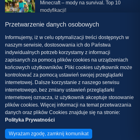
Minecraft – mody na survival. Top 10
modyfikacji!
Przetwarzenie danych osobowych
08.03.2024 13:28
Najlepsze mody do ETS 2 w 2024 roku –
Informujemy, iż w celu optymalizacji treści dostępnych w
nowa paczka!
naszym serwisie, dostosowania ich do Państwa
indywidualnych potrzeb korzystamy z informacji
zapisanych za pomocą plików cookies na urządzeniach
końcowych użytkowników. Pliki cookies użytkownik może
kontrolować za pomocą ustawień swojej przeglądarki
internetowej. Dalsze korzystanie z naszego serwisu
internetowego, bez zmiany ustawień przeglądarki
Polityka prywatności
internetowej oznacza, iż użytkownik akceptuje stosowanie
plików cookies. Więcej informacji na temat przetwarzania
Współpraca
danych oraz plików Cookies znajduje się na stronie:
Kontakt
Polityka Prywatności
Copyright ©
2026
Grywalnia.pl
Wyrażam zgodę, zamknij komunikat