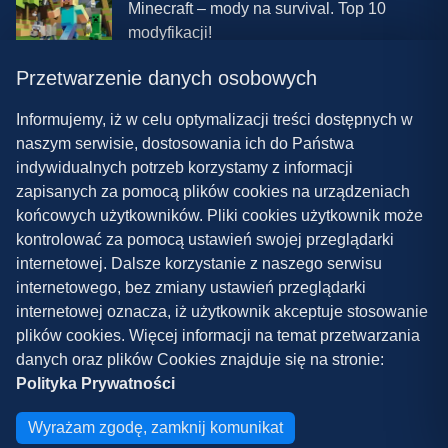
Minecraft – mody na survival. Top 10
modyfikacji!
Przetwarzenie danych osobowych
08.03.2024 13:28
Najlepsze mody do ETS 2 w 2024 roku –
Informujemy, iż w celu optymalizacji treści dostępnych w
nowa paczka!
naszym serwisie, dostosowania ich do Państwa
indywidualnych potrzeb korzystamy z informacji
zapisanych za pomocą plików cookies na urządzeniach
końcowych użytkowników. Pliki cookies użytkownik może
kontrolować za pomocą ustawień swojej przeglądarki
internetowej. Dalsze korzystanie z naszego serwisu
internetowego, bez zmiany ustawień przeglądarki
Polityka prywatności
internetowej oznacza, iż użytkownik akceptuje stosowanie
plików cookies. Więcej informacji na temat przetwarzania
Współpraca
danych oraz plików Cookies znajduje się na stronie:
Kontakt
Polityka Prywatności
Copyright ©
2026
Grywalnia.pl
Wyrażam zgodę, zamknij komunikat