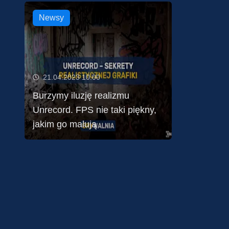
Newsy
21.04.2023 10:00
Burzymy iluzję realizmu
Unrecord. FPS nie taki piękny,
jakim go malują