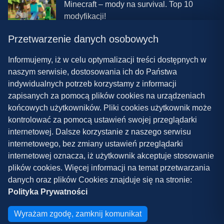
Minecraft – mody na survival. Top 10
modyfikacji!
Przetwarzenie danych osobowych
08.03.2024 13:28
Najlepsze mody do ETS 2 w 2024 roku –
Informujemy, iż w celu optymalizacji treści dostępnych w
nowa paczka!
naszym serwisie, dostosowania ich do Państwa
indywidualnych potrzeb korzystamy z informacji
zapisanych za pomocą plików cookies na urządzeniach
końcowych użytkowników. Pliki cookies użytkownik może
kontrolować za pomocą ustawień swojej przeglądarki
internetowej. Dalsze korzystanie z naszego serwisu
internetowego, bez zmiany ustawień przeglądarki
Polityka prywatności
internetowej oznacza, iż użytkownik akceptuje stosowanie
plików cookies. Więcej informacji na temat przetwarzania
Współpraca
danych oraz plików Cookies znajduje się na stronie:
Kontakt
Polityka Prywatności
Copyright ©
2026
Grywalnia.pl
Wyrażam zgodę, zamknij komunikat