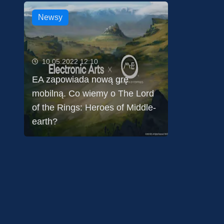
Newsy
10.05.2022 12:10
EA zapowiada nową grę
mobilną. Co wiemy o The Lord
of the Rings: Heroes of Middle-
earth?