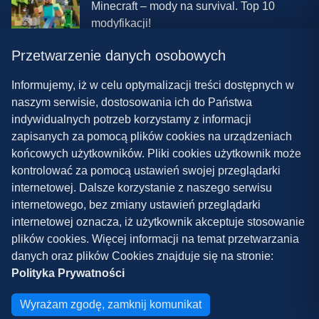
Minecraft – mody na survival. Top 10
modyfikacji!
Przetwarzenie danych osobowych
08.03.2024 13:28
Najlepsze mody do ETS 2 w 2024 roku –
Informujemy, iż w celu optymalizacji treści dostępnych w
nowa paczka!
naszym serwisie, dostosowania ich do Państwa
indywidualnych potrzeb korzystamy z informacji
zapisanych za pomocą plików cookies na urządzeniach
końcowych użytkowników. Pliki cookies użytkownik może
kontrolować za pomocą ustawień swojej przeglądarki
internetowej. Dalsze korzystanie z naszego serwisu
internetowego, bez zmiany ustawień przeglądarki
Polityka prywatności
internetowej oznacza, iż użytkownik akceptuje stosowanie
plików cookies. Więcej informacji na temat przetwarzania
Współpraca
danych oraz plików Cookies znajduje się na stronie:
Kontakt
Polityka Prywatności
Copyright ©
2026
Grywalnia.pl
Wyrażam zgodę, zamknij komunikat