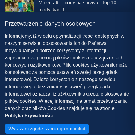
Minecraft – mody na survival. Top 10
modyfikacji!
Przetwarzenie danych osobowych
08.03.2024 13:28
Najlepsze mody do ETS 2 w 2024 roku –
Informujemy, iż w celu optymalizacji treści dostępnych w
nowa paczka!
naszym serwisie, dostosowania ich do Państwa
indywidualnych potrzeb korzystamy z informacji
zapisanych za pomocą plików cookies na urządzeniach
końcowych użytkowników. Pliki cookies użytkownik może
kontrolować za pomocą ustawień swojej przeglądarki
internetowej. Dalsze korzystanie z naszego serwisu
internetowego, bez zmiany ustawień przeglądarki
Polityka prywatności
internetowej oznacza, iż użytkownik akceptuje stosowanie
plików cookies. Więcej informacji na temat przetwarzania
Współpraca
danych oraz plików Cookies znajduje się na stronie:
Kontakt
Polityka Prywatności
Copyright ©
2026
Grywalnia.pl
Wyrażam zgodę, zamknij komunikat