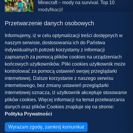
Minecraft – mody na survival. Top 10
modyfikacji!
Przetwarzenie danych osobowych
08.03.2024 13:28
Najlepsze mody do ETS 2 w 2024 roku –
Informujemy, iż w celu optymalizacji treści dostępnych w
nowa paczka!
naszym serwisie, dostosowania ich do Państwa
indywidualnych potrzeb korzystamy z informacji
zapisanych za pomocą plików cookies na urządzeniach
końcowych użytkowników. Pliki cookies użytkownik może
kontrolować za pomocą ustawień swojej przeglądarki
internetowej. Dalsze korzystanie z naszego serwisu
internetowego, bez zmiany ustawień przeglądarki
Polityka prywatności
internetowej oznacza, iż użytkownik akceptuje stosowanie
plików cookies. Więcej informacji na temat przetwarzania
Współpraca
danych oraz plików Cookies znajduje się na stronie:
Kontakt
Polityka Prywatności
Copyright ©
2026
Grywalnia.pl
Wyrażam zgodę, zamknij komunikat