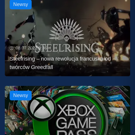
Newsy
08.07.2022 9:36
Steelrising – nowa rewolucja francuska od
twórców Greedfall
Newsy