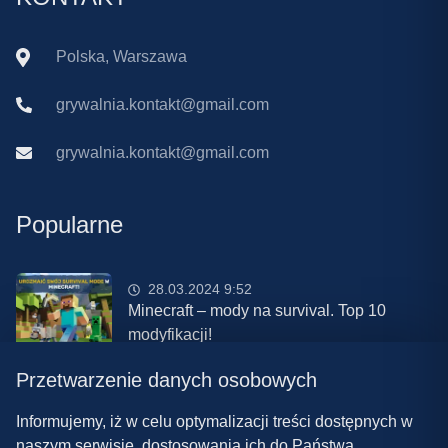
Polska, Warszawa
grywalnia.kontakt@gmail.com
grywalnia.kontakt@gmail.com
Popularne
28.03.2024 9:52
Minecraft – mody na survival. Top 10
modyfikacji!
Przetwarzenie danych osobowych
08.03.2024 13:28
Najlepsze mody do ETS 2 w 2024 roku –
Informujemy, iż w celu optymalizacji treści dostępnych w
nowa paczka!
naszym serwisie, dostosowania ich do Państwa