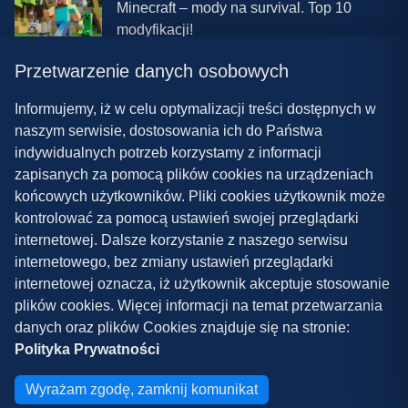
Minecraft – mody na survival. Top 10
modyfikacji!
Przetwarzenie danych osobowych
08.03.2024 13:28
Najlepsze mody do ETS 2 w 2024 roku –
Informujemy, iż w celu optymalizacji treści dostępnych w
nowa paczka!
naszym serwisie, dostosowania ich do Państwa
indywidualnych potrzeb korzystamy z informacji
zapisanych za pomocą plików cookies na urządzeniach
końcowych użytkowników. Pliki cookies użytkownik może
kontrolować za pomocą ustawień swojej przeglądarki
internetowej. Dalsze korzystanie z naszego serwisu
internetowego, bez zmiany ustawień przeglądarki
Polityka prywatności
internetowej oznacza, iż użytkownik akceptuje stosowanie
plików cookies. Więcej informacji na temat przetwarzania
Współpraca
danych oraz plików Cookies znajduje się na stronie:
Kontakt
Polityka Prywatności
Copyright ©
2026
Grywalnia.pl
Wyrażam zgodę, zamknij komunikat