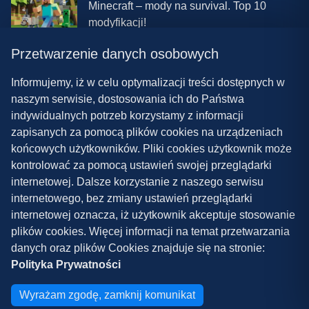
Minecraft – mody na survival. Top 10
modyfikacji!
Przetwarzenie danych osobowych
08.03.2024 13:28
Najlepsze mody do ETS 2 w 2024 roku –
Informujemy, iż w celu optymalizacji treści dostępnych w
nowa paczka!
naszym serwisie, dostosowania ich do Państwa
indywidualnych potrzeb korzystamy z informacji
zapisanych za pomocą plików cookies na urządzeniach
końcowych użytkowników. Pliki cookies użytkownik może
kontrolować za pomocą ustawień swojej przeglądarki
internetowej. Dalsze korzystanie z naszego serwisu
internetowego, bez zmiany ustawień przeglądarki
Polityka prywatności
internetowej oznacza, iż użytkownik akceptuje stosowanie
plików cookies. Więcej informacji na temat przetwarzania
Współpraca
danych oraz plików Cookies znajduje się na stronie:
Kontakt
Polityka Prywatności
Copyright ©
2026
Grywalnia.pl
Wyrażam zgodę, zamknij komunikat