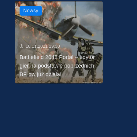
Newsy
10.11.2021 19:30
Battlefield 2042 Portal – edytor
gier na podstawie poprzednich
BF-ów już działa!