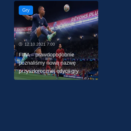
Gry
12.10.2021 7:00
FIFA – prawdopodobnie
poznaliśmy nową nazwę
przyszłorocznej edycji gry