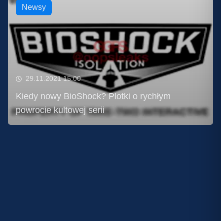
Newsy
29.11.2021 15:00
Kiedy nowy BioShock? Plotki o rychłym
powrocie kultowej serii