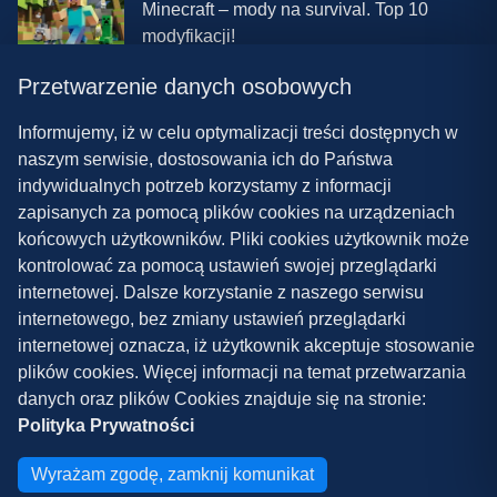
Minecraft – mody na survival. Top 10
modyfikacji!
Przetwarzenie danych osobowych
08.03.2024 13:28
Najlepsze mody do ETS 2 w 2024 roku –
Informujemy, iż w celu optymalizacji treści dostępnych w
nowa paczka!
naszym serwisie, dostosowania ich do Państwa
indywidualnych potrzeb korzystamy z informacji
zapisanych za pomocą plików cookies na urządzeniach
końcowych użytkowników. Pliki cookies użytkownik może
kontrolować za pomocą ustawień swojej przeglądarki
internetowej. Dalsze korzystanie z naszego serwisu
internetowego, bez zmiany ustawień przeglądarki
Polityka prywatności
internetowej oznacza, iż użytkownik akceptuje stosowanie
plików cookies. Więcej informacji na temat przetwarzania
Współpraca
danych oraz plików Cookies znajduje się na stronie:
Kontakt
Polityka Prywatności
Copyright ©
2026
Grywalnia.pl
Wyrażam zgodę, zamknij komunikat