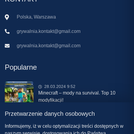
Polska, Warszawa
grywalnia.kontakt@gmail.com
grywalnia.kontakt@gmail.com
Popularne
28.03.2024 9:52
Minecraft – mody na survival. Top 10
modyfikacji!
Przetwarzenie danych osobowych
08.03.2024 13:28
Najlepsze mody do ETS 2 w 2024 roku –
Informujemy, iż w celu optymalizacji treści dostępnych w
nowa paczka!
naszym serwisie, dostosowania ich do Państwa