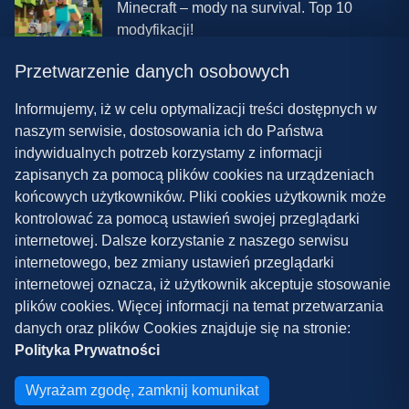
Minecraft – mody na survival. Top 10
modyfikacji!
Przetwarzenie danych osobowych
08.03.2024 13:28
Najlepsze mody do ETS 2 w 2024 roku –
Informujemy, iż w celu optymalizacji treści dostępnych w
nowa paczka!
naszym serwisie, dostosowania ich do Państwa
indywidualnych potrzeb korzystamy z informacji
zapisanych za pomocą plików cookies na urządzeniach
końcowych użytkowników. Pliki cookies użytkownik może
kontrolować za pomocą ustawień swojej przeglądarki
internetowej. Dalsze korzystanie z naszego serwisu
internetowego, bez zmiany ustawień przeglądarki
Polityka prywatności
internetowej oznacza, iż użytkownik akceptuje stosowanie
plików cookies. Więcej informacji na temat przetwarzania
Współpraca
danych oraz plików Cookies znajduje się na stronie:
Kontakt
Polityka Prywatności
Copyright ©
2026
Grywalnia.pl
Wyrażam zgodę, zamknij komunikat