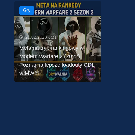
Gry
20.02.2023 8:31
Meta na tryb rankingowy w
Modern Warfare 2 (2022).
Poznaj najlepsze loadouty CDL
w MW2!